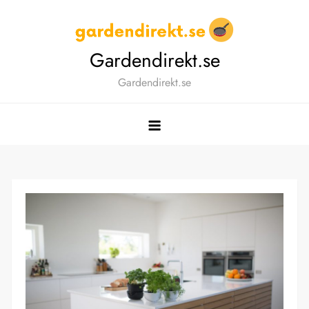
Skip
to
content
Gardendirekt.se
Gardendirekt.se